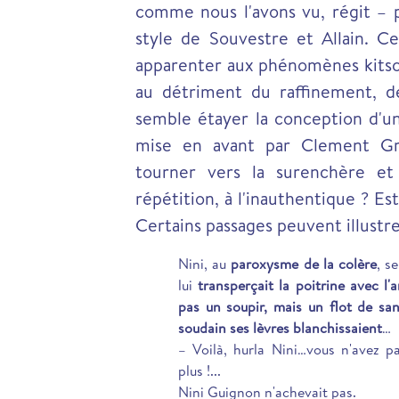
comme nous l'avons vu, régit – pa
style de Souvestre et Allain. Cet
apparenter aux phénomènes kitsc
au détriment du raffinement, de
semble étayer la conception d'une
mise en avant par Clement Gre
tourner vers la surenchère et 
répétition, à l'inauthentique ? Es
Certains passages peuvent illustr
Nini, au
paroxysme de la colère
, s
lui
transperçait la poitrine avec l
pas un soupir, mais un flot de san
soudain ses lèvres blanchissaient
…
– Voilà, hurla Nini…vous n'avez p
plus !...
Nini Guignon n'achevait pas.