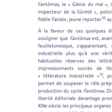
Fantômas, le « Génie du mal », l
inspecteur de la Sûreté », poli
10
fidèle Fandor, jeune reporter
aya
À la faveur de ces quelques él
souligner que
Fantômas
est, avan
feuilletonesque, s'apparentant,
industrielle plus qu'à une vér
habituelles réserves des lett
impressionnants succès de libr
12
« littérature industrielle »
, p
permet de soupeser le rôle prépo
production du cycle
Fantômas
. D
liberté éditoriale davantage pro
XIXe siècle les principaux organes 