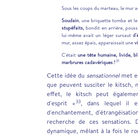
Sous les coups du marteau, le mur ac
Soudain
, une briquette tomba et le
stupéfaits,
bondit en arrière, pous
lui-même avait un léger sursaut
d'
mur, assez épais, apparaissait une
v
C'était
une tête humaine, livide, b
31
marbrures cadavériques !
Cette idée du
sensationnel
met en
que peuvent susciter le kitsch, 
effet, le kitsch peut égalem
33
d'esprit »
, dans lequel il e
d'enchantement, d'étrangéisatio
recherche de ces sensations. 
dynamique, mêlant à la fois le r