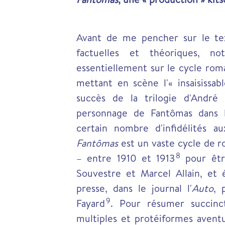
Avant de me pencher sur le tex
factuelles et théoriques, n
essentiellement sur le cycle ro
mettant en scène l'« insaisissab
succès de la trilogie d'André
personnage de Fantômas dans l'i
certain nombre d'infidélités a
Fantômas
est un vaste cycle de r
8
– entre 1910 et 1913
pour être
Souvestre et Marcel Allain, et 
presse, dans le journal l'
Auto
, 
9
Fayard
.
Pour résumer succinc
multiples et protéiformes aventu