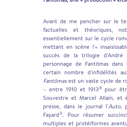
Avant de me pencher sur le tex
factuelles et théoriques, n
essentiellement sur le cycle ro
mettant en scène l'« insaisissab
succès de la trilogie d'André
personnage de Fantômas dans l'i
certain nombre d'infidélités a
Fantômas
est un vaste cycle de r
8
– entre 1910 et 1913
pour être
Souvestre et Marcel Allain, et 
presse, dans le journal l'
Auto
, 
9
Fayard
.
Pour résumer succinc
multiples et protéiformes aventu