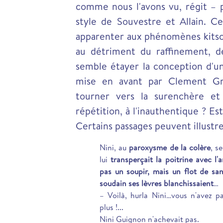
comme nous l'avons vu, régit – pa
style de Souvestre et Allain. Cet
apparenter aux phénomènes kitsc
au détriment du raffinement, de
semble étayer la conception d'une
mise en avant par Clement Gre
tourner vers la surenchère et 
répétition, à l'inauthentique ? Es
Certains passages peuvent illustr
Nini, au
paroxysme de la colère
, s
lui
transperçait la poitrine avec l
pas un soupir, mais un flot de san
soudain ses lèvres blanchissaient
…
– Voilà, hurla Nini…vous n'avez p
plus !...
Nini Guignon n'achevait pas.