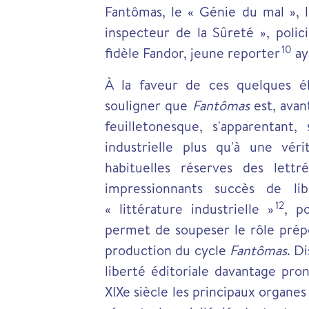
Fantômas, le « Génie du mal », l
inspecteur de la Sûreté », poli
10
fidèle Fandor, jeune reporter
aya
À la faveur de ces quelques él
souligner que
Fantômas
est, avan
feuilletonesque, s'apparentant,
industrielle plus qu'à une vér
habituelles réserves des lett
impressionnants succès de libr
12
« littérature industrielle »
, p
permet de soupeser le rôle prépo
production du cycle
Fantômas
. D
liberté éditoriale davantage pro
XIXe siècle les principaux organes 