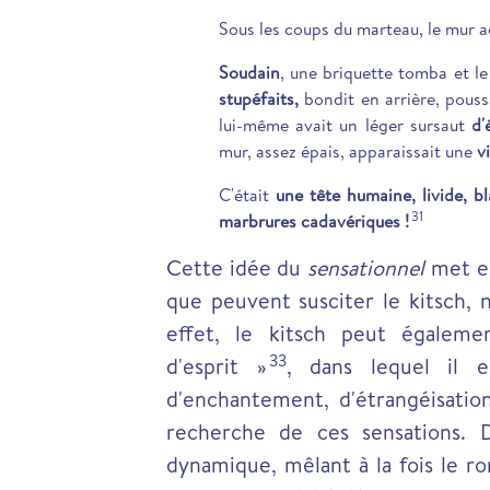
Sous les coups du marteau, le mur ac
Soudain
, une briquette tomba et le
stupéfaits,
bondit en arrière, pous
lui-même avait un léger sursaut
d'
mur, assez épais, apparaissait une
v
C'était
une tête humaine, livide, b
31
marbrures cadavériques !
Cette idée du
sensationnel
met en
que peuvent susciter le kitsch, 
effet, le kitsch peut égalem
33
d'esprit »
, dans lequel il e
d'enchantement, d'étrangéisatio
recherche de ces sensations. 
dynamique, mêlant à la fois le r