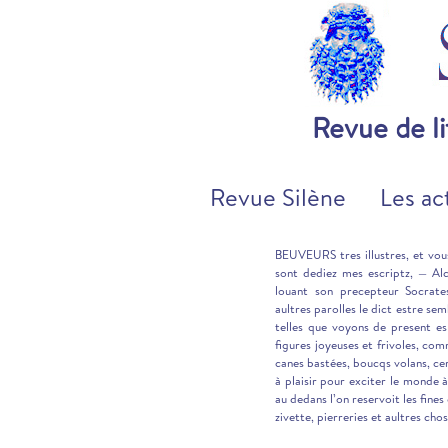
Revue de l
Revue Silène
Les ac
BEUVEURS tres illustres, et vous
sont dediez mes escriptz, — Alc
louant son precepteur Socrate
aultres parolles le dict estre sem
telles que voyons de present es
figures joyeuses et frivoles, com
canes bastées, boucqs volans, cer
à plaisir pour exciter le monde à
au dedans l’on reservoit les fi
zivette, pierreries et aultres cho